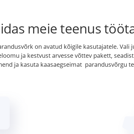
idas meie teenus tööt
randusvõrk on avatud kõigile kasutajatele. Vali j
eloomu ja kestvust arvesse võttev pakett, seadi
hend ja kasuta kaasaegseimat parandusvõrgu te