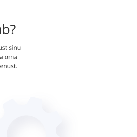
ab?
ust sinu
sta oma
enust.