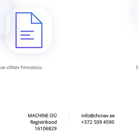
sse võttev hinnastus.
MACHINE OÜ
info@chcnav.ee
Registrikood
+372 509 4590
16106829