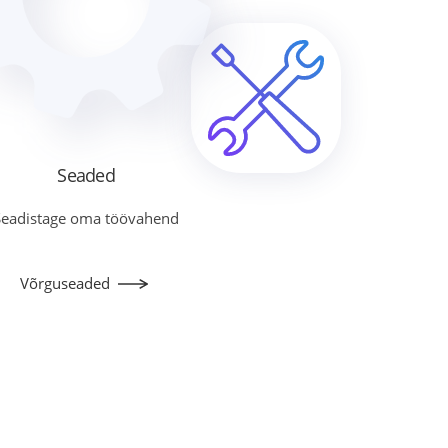
Seaded
Seadistage oma töövahend
Võrguseaded