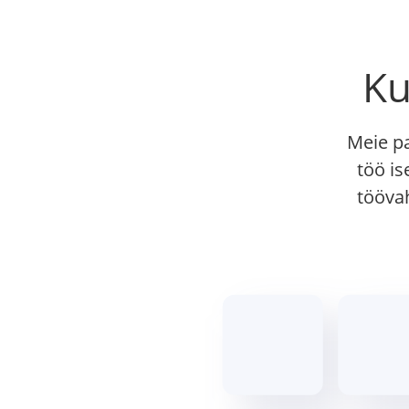
Ku
Meie pa
töö is
tööva